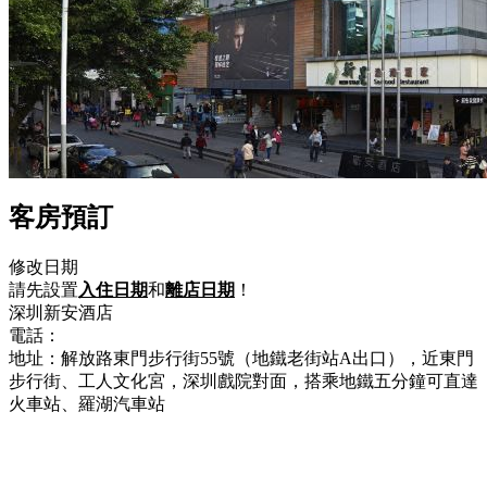
客房預訂
修改日期
請先設置
入住日期
和
離店日期
！
深圳新安酒店
電話：
+86-755-82222986
地址：解放路東門步行街55號（地鐵老街站A出口），近東門
步行街、工人文化宮，深圳戲院對面，搭乘地鐵五分鐘可直達
火車站、羅湖汽車站